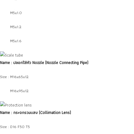
Size :
M5x1.0
Size :
M5x1.2
Size :
M5x1.6
Name : ปลอกใส่หัว Nozzle
(Nozzle Connecting Pipe
)
Size : M16x65x12
Size :
M16x95x12
Name : กระจกรวมแสง
(Collimation Lens
)
Size : D16 F50 T5