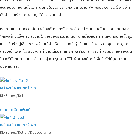
ซึ่งตอบโจทย์งานตั้งแต่ระดับทั่วไปจนถึงงานความละเอียดสูง พร้อมฟังก์ชันใช้งานง่าย
ตั้งค่ารวดเร็ว และควบคุมได้อย่างแม่นยำ
เราออกแบบและคัดเลือกเครื่องตัดทุกตัวให้รองรับการใช้งานหนักในสายการผลิตจริง
โครงสร้างแข็งแรง ใช้งานได้ต่อเนื่องยาวนาน นอกจากนี้ยังมีบริการหลังการขายเต็มรูป
แบบ ทีมช่างผู้เชี่ยวชาญพร้อมให้คำปรึกษา แนะนำรุ่นที่เหมาะกับงานของคุณ และดูแล
ตรวจเช็กเพื่อให้เครื่องจักรทำงานเต็มประสิทธิภาพเสมอ
หากคุณกำลังมองหาเครื่องตัด
โลหะที่ทั้งทนทาน แม่นยำ และคุ้มค่า รุ่นจาก TTL คือทางเลือกที่เชื่อถือได้ที่สุดในงาน
อุตสาหกรรม
เครื่องเชื่อมเลเซอร์ 4in1
RL-Series/Relfar
ดูรายละเอียดเพิ่มเติม
เครื่องเชื่อมเลเซอร์ 4in1
RL-Series/Relfar/Double wire