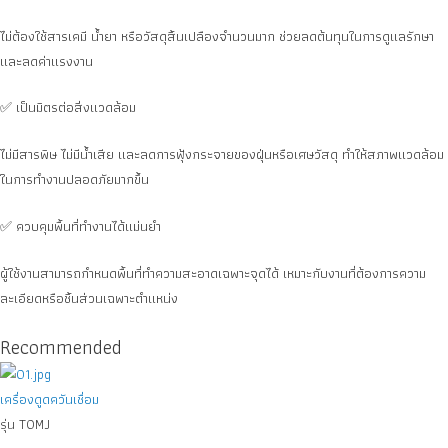
ไม่ต้องใช้สารเคมี น้ำยา หรือวัสดุสิ้นเปลืองจำนวนมาก ช่วยลดต้นทุนในการดูแลรักษา
และลดค่าแรงงาน
✅ เป็นมิตรต่อสิ่งแวดล้อม
ไม่มีสารพิษ ไม่มีน้ำเสีย และลดการฟุ้งกระจายของฝุ่นหรือเศษวัสดุ ทำให้สภาพแวดล้อม
ในการทำงานปลอดภัยมากขึ้น
✅ ควบคุมพื้นที่ทำงานได้แม่นยำ
ผู้ใช้งานสามารถกำหนดพื้นที่ทำความสะอาดเฉพาะจุดได้ เหมาะกับงานที่ต้องการความ
ละเอียดหรือชิ้นส่วนเฉพาะตำแหน่ง
Recommended
เครื่องดูดควันเชื่อม
รุ่น TOMJ